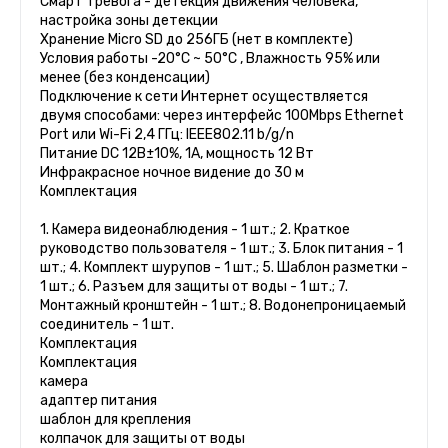
Смарт тревога - детекция движения человека,
настройка зоны детекции
Хранение Micro SD до 256ГБ (нет в комплекте)
Условия работы -20°C ~ 50°C , Влажность 95% или
менее (без конденсации)
Подключение к сети Интернет осуществляется
двумя способами: через интерфейс 100Mbps Ethernet
Port или Wi-Fi 2,4 ГГц: IEEE802.11 b/g/n
Питание DC 12В±10%, 1А, мощность 12 Вт
Инфракрасное ночное видение до 30 м
Комплектация
1. Камера видеонаблюдения - 1 шт.; 2. Краткое
руководство пользователя - 1 шт.; 3. Блок питания - 1
шт.; 4. Комплект шурупов - 1 шт.; 5. Шаблон разметки -
1 шт.; 6. Разъем для защиты от воды - 1 шт.; 7.
Монтажный кронштейн - 1 шт.; 8. Водонепроницаемый
соединитель - 1 шт.
Комплектация
Комплектация
камера
адаптер питания
шаблон для крепления
колпачок для защиты от воды