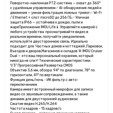
Поворотно-наклонная PTZ-система — охват до 360°
с удалённым управлением✅ AI-обнаружение людей и
движения — умная фильтрация ложных тревог✅ Wi-Fi
/ Ethernet + слот microSD до 256 ГБ✅ Уличная
защита IP66 — устойчива к дождю, пыли и
жареПриложение IMOU Life📱 Управляйте камерой с
любого устройства: просматривайте видео в
реальном времени, получайте уведомления,
используйте двустороннюю связь. Идеально
подходит для: Частных домов и коттеджей ,Парковок,
Въездов и дворов,Магазинов и складов 🎯 IMOU Cruiser
Dual — это ваш персональный охранник, который
никогда не спит! Технические характеристики
1/3" Прогрессивная Развертка CMOS
Объектив 3,6 мм, обзора: 94° по диагонали, 78° по
горизонтали, 41° по вертикали
Функция день/ночь - ИК фильтр с авто-
переключением
Камера имеет встроенный микрофон для записи
видео со звуковым сопровождением, а также
динамик для двусторонней аудиосвязи
Сжатие видео H.265/H.264
Частота кадров - 15 кадров/с