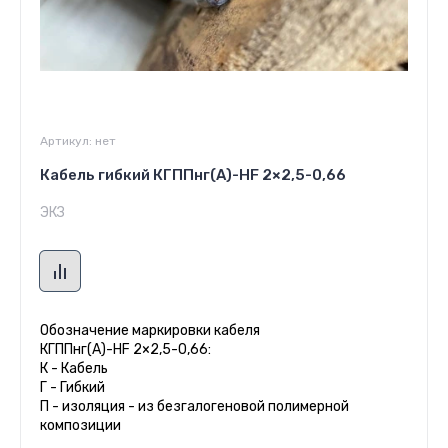
Артикул:
нет
Кабель гибкий КГППнг(A)-HF 2×2,5-0,66
ЭКЗ
Обозначение маркировки кабеля
КГППнг(A)-HF 2×2,5-0,66:
К - Кабель
Г - Гибкий
П - изоляция - из безгалогеновой полимерной
композиции