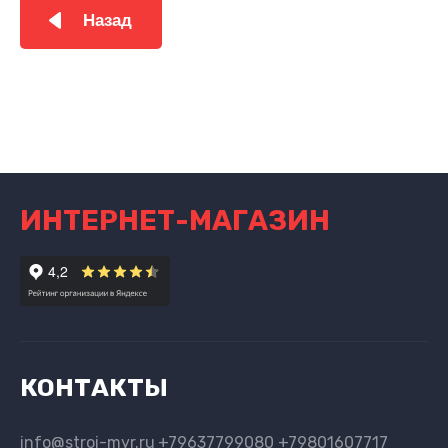
Назад
ИНТЕРНЕТ-МАГАЗИН
КОНТАКТЫ
info@stroi-myr.ru
+79637799080 +79801607717