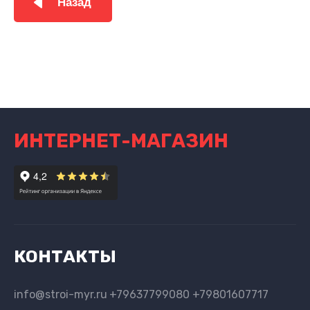
Назад
ИНТЕРНЕТ-МАГАЗИН
КОНТАКТЫ
info@stroi-myr.ru
+79637799080 +79801607717